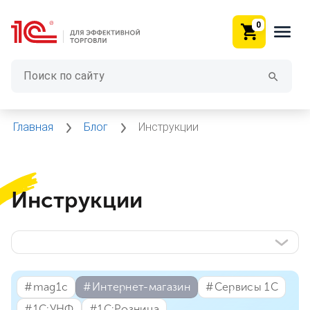
0
Главная
Блог
Инструкции
Инструкции
#⁣mag1c
#⁣Интернет-магазин
#⁣Сервисы 1С
#⁣1С:УНФ
#⁣1С:Розница