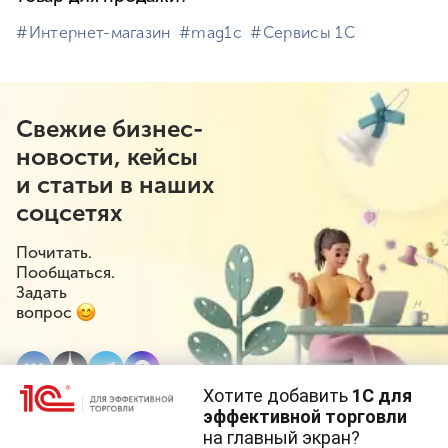
#⁣Интернет-магазин
#⁣mag1c
#⁣Сервисы 1С
Свежие бизнес-
новости, кейсы
и статьи в наших
соцсетях
Почитать.
Пообщаться.
Задать
вопрос
Хотите добавить
1С для
эффективной торговли
на главный экран?
Cайт использует
cookie-файлы
(файлы с данными о прошлых