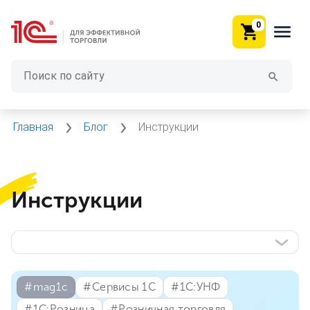
0
Главная
Блог
Инструкции
Инструкции
#⁣mag1c
#⁣Сервисы 1С
#⁣1С:УНФ
#⁣1С:Розница
#⁣Розничная торговля