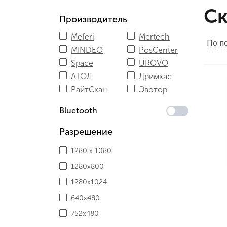
Ск
Производитель
Meferi
Mertech
По п
MINDEO
PosCenter
Space
UROVO
АТОЛ
Дримкас
РайтСкан
Эвотор
Bluetooth
Разрешение
1280 x 1080
1280x800
1280х1024
640х480
752х480