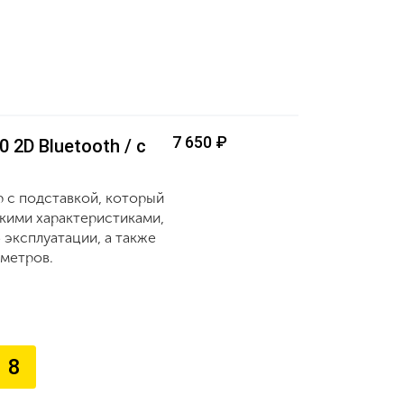
7 650 ₽
 2D Bluetooth / c
р с подставкой, который
кими характеристиками,
эксплуатации, а также
 метров.
8
екущая страница)