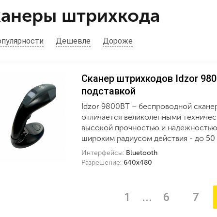
анеры штрихкода
опулярности
Дешевле
Дороже
Cканер штрихкодов Idzor 9800
подставкой
Idzor 9800BT – беспроводной скане
отличается великолепными техничес
высокой прочностью и надежностью 
широким радиусом действия - до 50
Интерфейсы:
Bluetooth
Разрешение:
640х480
1
...
6
7
(т