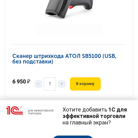
Сканер штрихкода АТОЛ SB5100 (USB,
без подставки)
6 950
₽
–
+
В корзину
Хотите добавить
1С для
эффективной торговли
на главный экран?
Cайт использует
cookie-файлы
(файлы с данными о прошлых
посещениях сайта).
Продолжая использовать наш сайт, вы даете согласие на