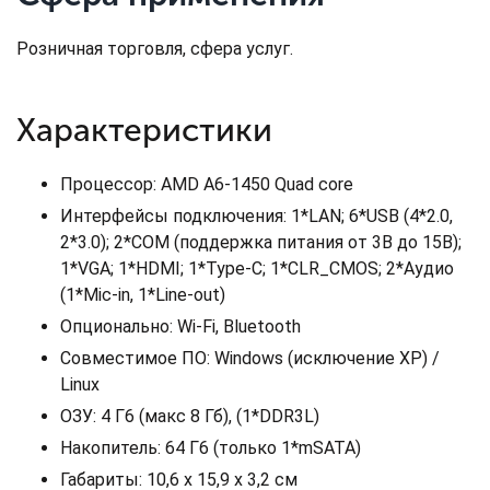
Розничная торговля, сфера услуг.
Характеристики
Процессор: AMD A6-1450 Quad core
Интерфейсы подключения: 1*LAN; 6*USB (4*2.0,
2*3.0); 2*COM (поддержка питания от 3В до 15В);
1*VGA; 1*HDMI; 1*Type-C; 1*CLR_CMOS; 2*Аудио
(1*Mic-in, 1*Line-out)
Опционально: Wi-Fi, Bluetooth
Совместимое ПО: Windows (исключение ХР) /
Linux
ОЗУ: 4 Г6 (макс 8 Гб), (1*DDR3L)
Накопитель: 64 Г6 (только 1*mSATA)
Габариты: 10,6 x 15,9 x 3,2 см