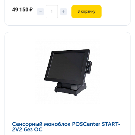
49 150
₽
–
+
В корзину
Сенсорный моноблок POSCenter START-
2V2 без ОС