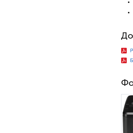
До
Р
Б
Фо