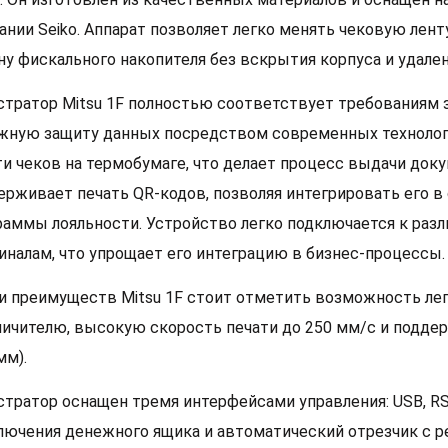
ании Seiko. Аппарат позволяет легко менять чековую лен
ну фискального накопителя без вскрытия корпуса и удале
стратор Mitsu 1F полностью соответствует требованиям 
жную защиту данных посредством современных технолог
ти чеков на термобумаге, что делает процесс выдачи док
ерживает печать QR-кодов, позволяя интегрировать его 
раммы лояльности. Устройство легко подключается к ра
иналам, что упрощает его интеграцию в бизнес-процессы.
и преимуществ Mitsu 1F стоит отметить возможность легк
ничителю, высокую скорость печати до 250 мм/с и подде
мм).
стратор оснащен тремя интерфейсами управления: USB, RS-
лючения денежного ящика и автоматический отрезчик с ре