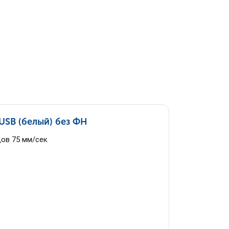
SB (белый) без ФН
дов 75 мм/сек