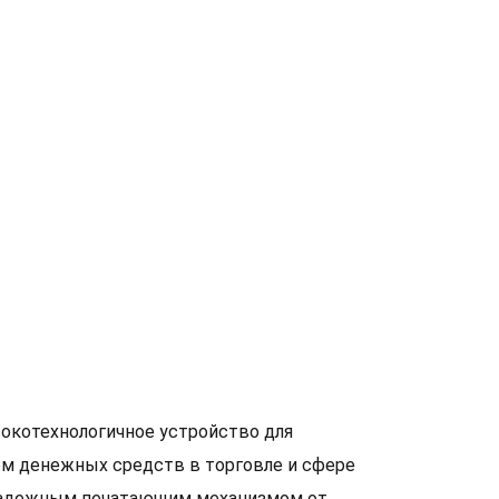
сокотехнологичное устройство для
ом денежных средств в торговле и сфере
н надежным печатающим механизмом от