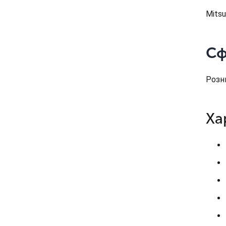
Mits
Сф
Розни
Ха