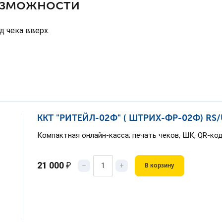
зможности
д чека вверх.
ККТ "РИТЕЙЛ-02Ф" ( ШТРИХ-ФР-02Ф) RS/U
Компактная онлайн-касса; печать чеков, ШК, QR-ко
21 000
₽
–
+
В корзину