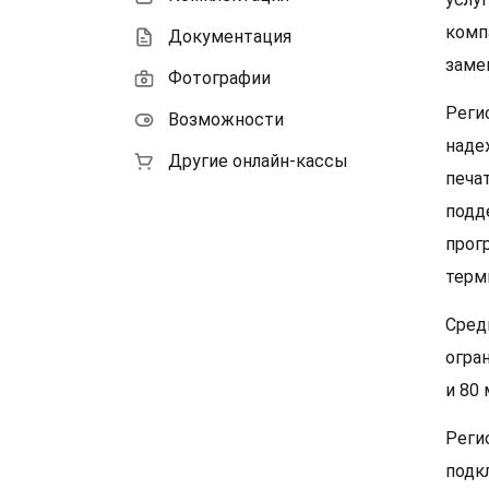
комп
Документация
заме
Фотографии
Реги
Возможности
наде
Другие онлайн-кассы
печа
подд
прог
терм
Сред
огра
и 80 
Реги
подк