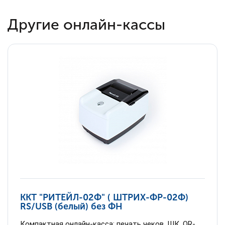
Другие онлайн-кассы
ККТ "РИТЕЙЛ-02Ф" ( ШТРИХ-ФР-02Ф)
RS/USB (белый) без ФН
Компактная онлайн-касса; печать чеков, ШК, QR-