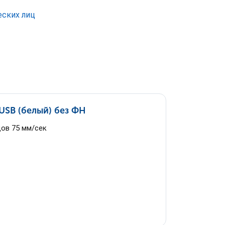
еских лиц
SB (белый) без ФН
дов 75 мм/сек