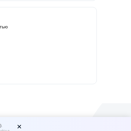
стью
).