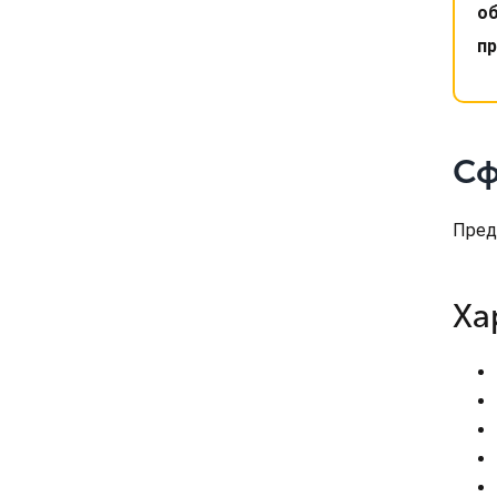
об
п
Сф
Пред
Ха