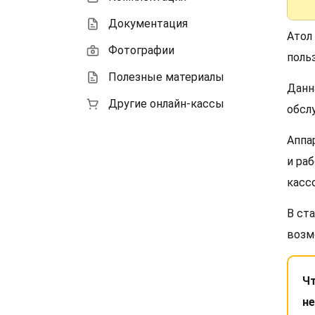
Документация
Атол
Фотографии
поль
Полезные материалы
Данн
Другие онлайн-кассы
обсл
Аппа
и ра
касс
В ст
возм
Чт
не