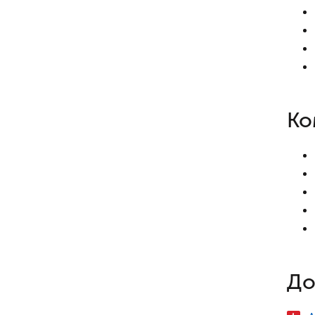
Ко
До