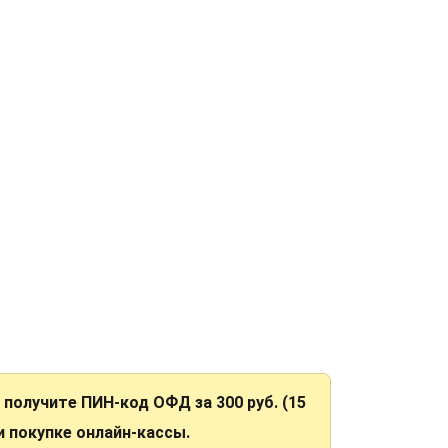
Н получите ПИН-код ОФД за 300 руб. (15
ри покупке онлайн-кассы.