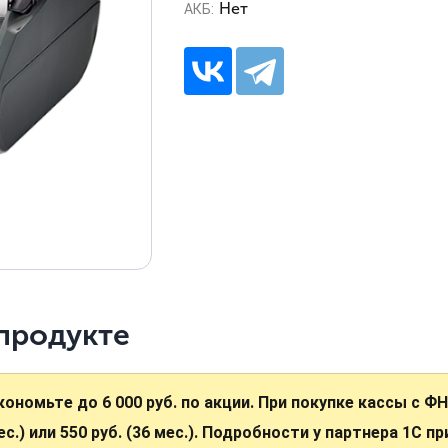
Нет
АКБ:
продукте
кономьте до 6 000 руб. по акции. При покупке кассы с Ф
ес.) или 550 руб. (36 мес.). Подробности у партнера 1С п