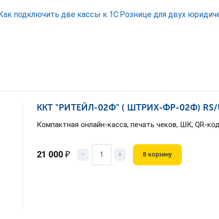
Как подключить две кассы к 1С:Рознице для двух юридич
ККТ "РИТЕЙЛ-02Ф" ( ШТРИХ-ФР-02Ф) RS/U
Компактная онлайн-касса; печать чеков, ШК, QR-ко
21 000
₽
–
+
В корзину