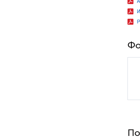
А
И
Р
Фо
По