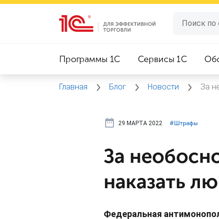
Программы 1C
Сервисы 1C
Об
Главная
Блог
Новости
За н
29 МАРТА 2022
#⁣Штрафы
За необосн
наказать л
Федеральная антимонопол