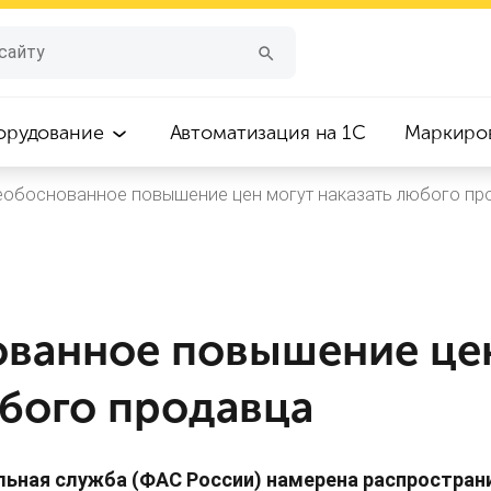
орудование
Автоматизация на 1С
Маркиро
еобоснованное повышение цен могут наказать любого пр
ованное повышение це
юбого продавца
ьная служба (ФАС России) намерена распространи