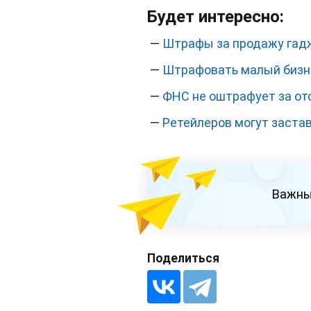
Будет интересно:
—
Штрафы за продажу гадж
—
Штрафовать малый бизне
—
ФНС не оштрафует за от
—
Ретейлеров могут заста
Важны
Поделиться