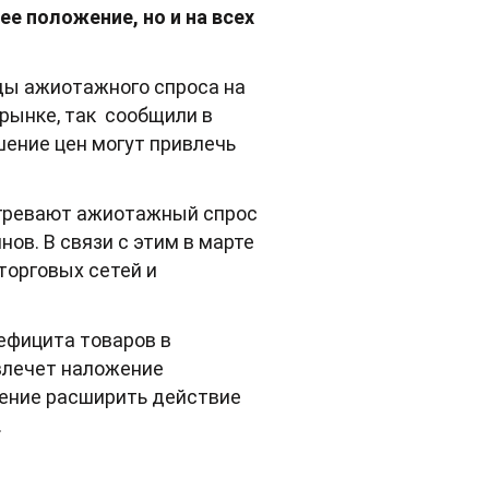
е положение, но и на всех
ды ажиотажного спроса на
 рынке, так сообщили в
шение цен могут привлечь
огревают ажиотажный спрос
ов. В связи с этим в марте
торговых сетей и
ефицита товаров в
влечет наложение
шение расширить действие
.