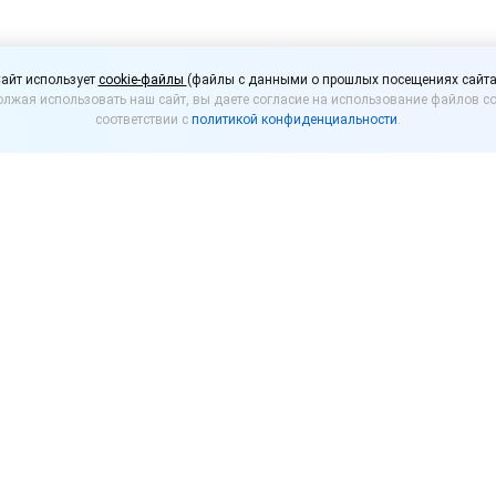
бязан вернуть покупат
айт использует
cookie-файлы
(файлы с данными о прошлых посещениях сайта
лжая использовать наш сайт, вы даете согласие на использование файлов co
ную карту
соответствии с
политикой конфиденциальности
.
у отказывать потребителю в возврате денежных 
К такому выводу пришла Судебная коллегия по э
 Роспотребнадзор на отказ продавца (крупной сет
, полученные им за подарочную карту. Отказ прода
продажи подарочных карт предусматривают, что пр
лежит возврату покупателю. Посчитав такие услови
зор оштрафовал продавца на 10 000 рублей на основ
й Суд оставил наложенный на магазин штраф в силе
ство и законодательство о защите прав потребите