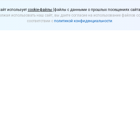
имо! Модуль «Размеще
айт использует
cookie-файлы
(файлы с данными о прошлых посещениях сайта
лжая использовать наш сайт, вы даете согласие на использование файлов co
ы «Яндекс.Маркет Гру
соответствии с
политикой конфиденциальности
.
еру»
для «1С:Предприятие»
ру» для «1С:Предприятие» предназначен для управ
 позволяет управлять стратегиями продаж товаров 
енно из конфигурации системы «1С:Предприятие».
ти программы:
у товарами продавца и товарами на Беру.
 товары при помощи стратегий продаж.
 партнеры «Яндекс.Маркет», которые работают по м