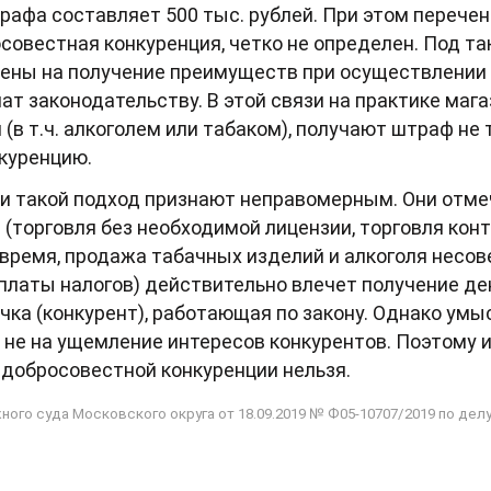
афа составляет 500 тыс. рублей. При этом перечен
совестная конкуренция, четко не определен. Под 
лены на получение преимуществ при осуществлении
ат законодательству. В этой связи на практике маг
(в т.ч. алкоголем или табаком), получают штраф не 
нкуренцию.
и такой подход признают неправомерным. Они отме
 (торговля без необходимой лицензии, торговля кон
время, продажа табачных изделий и алкоголя несов
уплаты налогов) действительно влечет получение д
очка (конкурент), работающая по закону. Однако ум
 не на ущемление интересов конкурентов. Поэтому 
едобросовестной конкуренции нельзя.
го суда Московского округа от 18.09.2019 № Ф05-10707/2019 по делу