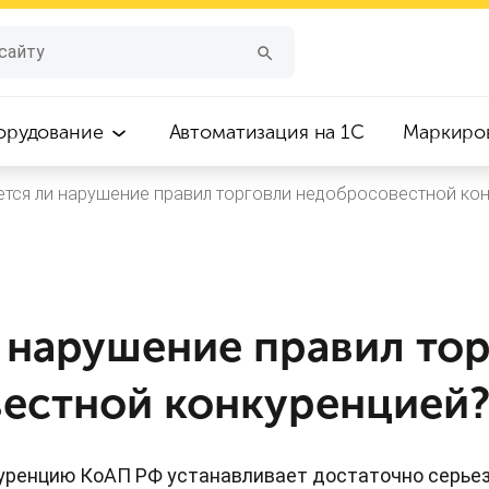
орудование
Автоматизация на 1С
Маркиро
ется ли нарушение правил торговли недобросовестной ко
и нарушение правил то
естной конкуренцией
уренцию КоАП РФ устанавливает достаточно серьез