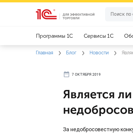
Программы 1C
Сервисы 1C
Об
Главная
Блог
Новости
Явля
7 ОКТЯБРЯ 2019
Является л
недобросов
За недобросовестную конк