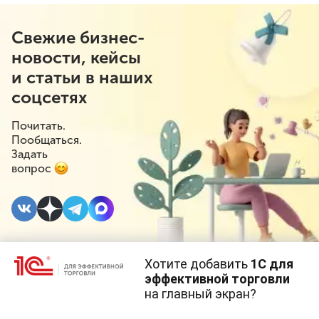
Свежие бизнес-
новости, кейсы
и статьи в наших
соцсетях
Почитать.
Пообщаться.
Задать
вопрос
Хотите добавить
1С для
23 НОЯБРЯ 2022
#⁣Поддержка бизнеса
эффективной торговли
на главный экран?
Пивоварам готовят
Cайт использует
cookie-файлы
(файлы с данными о прошлых
посещениях сайта).