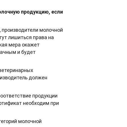
олочную продукцию, если
, производители молочной
гут лишиться права на
кая мера окажет
рачным и будет
 ветеринарных
оизводитель должен
соответствие продукции
ртификат необходим при
тегорий молочной