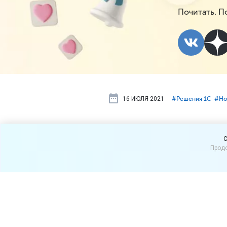
Почитать. П
16 ИЮЛЯ 2021
#⁣Решения 1С
#⁣Но
Новая верс
C
Продо
поставляем
Вышла новая версия «
1С:У
полезные возможности поя