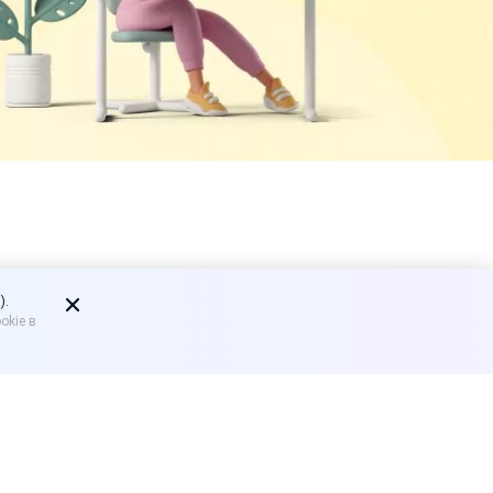
состав
).
okie в
авайте посмотрим, какие