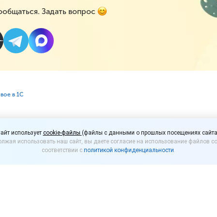
ообщаться. Задать вопрос
вое в 1С
ия «1С:УНФ»: изменен 
айт использует
cookie-файлы
(файлы с данными о прошлых посещениях сайта
лжая использовать наш сайт, вы даете согласие на использование файлов co
ых драйверов
соответствии с
политикой конфиденциальности
.
правление нашей фирмой
», редакция 1.6.25.166. Д
вились в этом релизе.