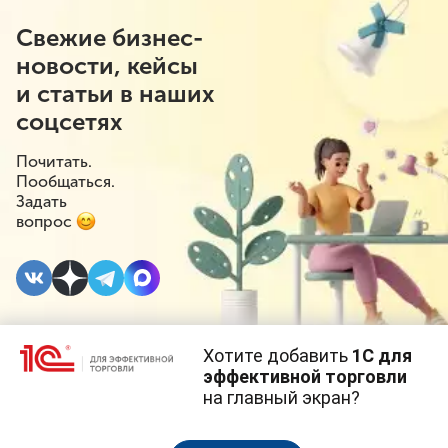
Свежие бизнес-
новости, кейсы
и статьи в наших
соцсетях
Почитать.
Пообщаться.
Задать
вопрос
Хотите добавить
1С для
26 СЕНТЯБРЯ 2022
#⁣Вебинар 1С
эффективной торговли
на главный экран?
29 сентября
Cайт использует
cookie-файлы
(файлы с данными о прошлых
посещениях сайта).
Продолжая использовать наш сайт, вы даете согласие на