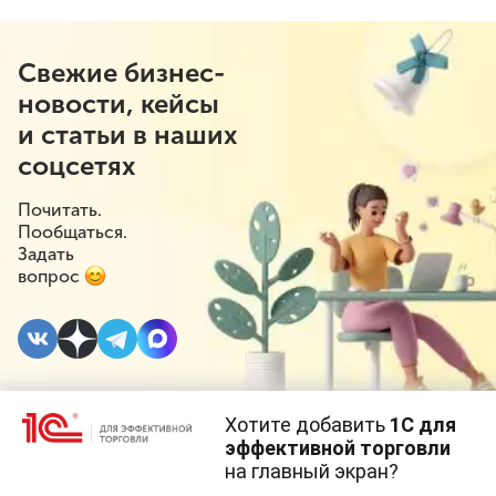
Свежие бизнес-
новости, кейсы
и статьи в наших
соцсетях
Почитать.
Пообщаться.
Задать
вопрос
Хотите добавить
1С для
31 ОКТЯБРЯ 2019
эффективной торговли
на главный экран?
В ЕАЭС будет
Cайт использует
cookie-файлы
(файлы с данными о прошлых
посещениях сайта).