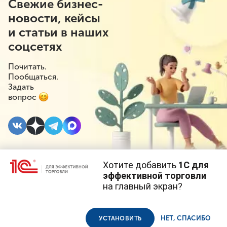
Свежие бизнес-
новости, кейсы
и статьи в наших
соцсетях
Почитать.
Пообщаться.
Задать
вопрос
Хотите добавить
1С для
26 ЯНВАРЯ 2021
#⁣Госрегулирование
эффективной торговли
на главный экран?
Должны ли
Cайт использует
cookie-файлы
(файлы с данными о прошлых
посещениях сайта).
Продолжая использовать наш сайт, вы даете согласие на
индексироваться
использование файлов cookie в соответствии с
политикой
НЕТ, СПАСИБО
УСТАНОВИТЬ
конфиденциальности
.