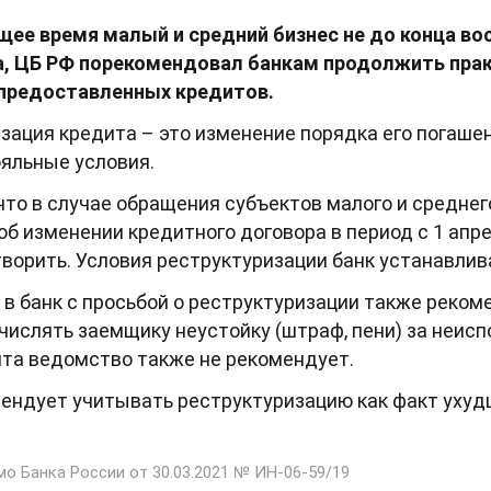
ящее время малый и средний бизнес не до конца в
а, ЦБ РФ порекомендовал банкам продолжить прак
 предоставленных кредитов.
зация кредита – это изменение порядка его погашен
яльные условия.
что в случае обращения субъектов малого и средне
об изменении кредитного договора в период с 1 апре
ворить. Условия реструктуризации банк устанавлив
 банк с просьбой о реструктуризации также реком
числять заемщику неустойку (штраф, пени) за неис
ита ведомство также не рекомендует.
мендует учитывать реструктуризацию как факт уху
о Банка России от 30.03.2021 № ИН-06-59/19