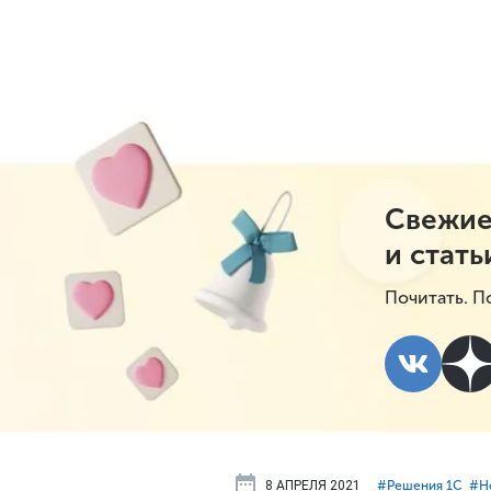
Свежие
и стать
Почитать. П
8 АПРЕЛЯ 2021
#⁣Решения 1С
#⁣Н