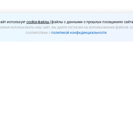
я «1С:Кассы» 3.0.4:
айт использует
cookie-файлы
(файлы с данными о прошлых посещениях сайта
лжая использовать наш сайт, вы даете согласие на использование файлов co
ные и персональные ск
соответствии с
политикой конфиденциальности
.
 цена товара и цена п
Кассы
» 3.0.4. Посмотрите, что реализовали на этот раз.
льные скидки
зможность использовать простейшие накопительные 
окупателя используется его номер телефона. Проце
те с историей покупок по задаваемым пользовател
сированную постоянную скидку.
кидки работают только во встроенном в «1С:Касса»
ожении, в т.ч. в полуавтономном режиме) и не синх