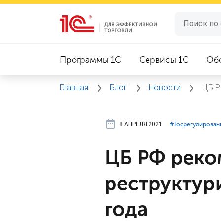
Программы 1C
Сервисы 1C
Об
Главная
Блог
Новости
ЦБ Р
8 АПРЕЛЯ 2021
#⁣Госрегулирован
ЦБ РФ реко
реструктур
года