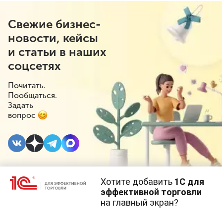
Свежие бизнес-
новости, кейсы
и статьи в наших
соцсетях
Почитать.
Пообщаться.
Задать
вопрос
Хотите добавить
1С для
27 АПРЕЛЯ 2022
#⁣Госрегулирование
эффективной торговли
на главный экран?
Столичным
Cайт использует
cookie-файлы
(файлы с данными о прошлых
посещениях сайта).
Продолжая использовать наш сайт, вы даете согласие на