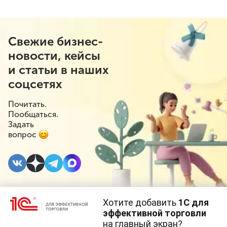
Свежие бизнес-
новости, кейсы
и статьи в наших
соцсетях
Почитать.
Пообщаться.
Задать
вопрос
Хотите добавить
1С для
21 АПРЕЛЯ 2021
эффективной торговли
на главный экран?
Cайт использует
cookie-файлы
(файлы с данными о прошлых