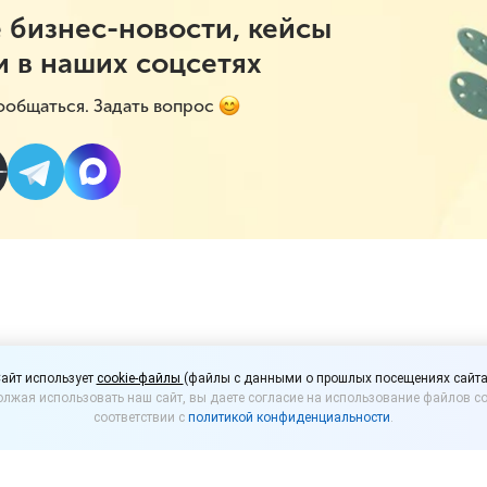
 бизнес-новости, кейсы
и в наших соцсетях
ообщаться. Задать вопрос
 начал штрафовать про
айт использует
cookie-файлы
(файлы с данными о прошлых посещениях сайта
лжая использовать наш сайт, вы даете согласие на использование файлов co
 маркировки
соответствии с
политикой конфиденциальности
.