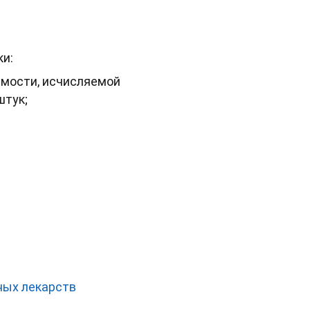
ки:
имости, исчисляемой
штук;
ных лекарств