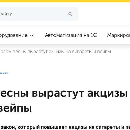
орудование
Автоматизация на 1С
Маркиро
чалом весны вырастут акцизы на сигареты и вейпы
вание
весны вырастут акцизы
 вейпы
закон, который повышает акцизы на сигареты и п