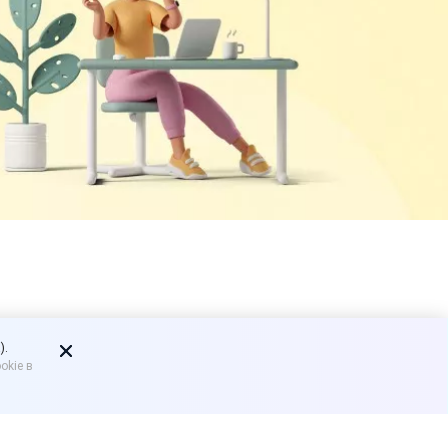
давцов за
).
okie в