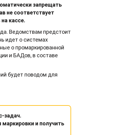
томатически запрещать
ав не соответствует
на кассе.
года. Ведомствам предстоит
чь идет о системах
нные о промаркированной
ции и БАДов, в составе
ний будет поводом для
с-задач.
 маркировки и получить