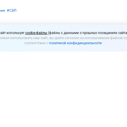
ние
#⁣СБП
латных переводов по 
айт использует
cookie-файлы
(файлы с данными о прошлых посещениях сайта
лжая использовать наш сайт, вы даете согласие на использование файлов co
 30 млн рублей
соответствии с
политикой конфиденциальности
.
 увеличил сумму, которую можно переводить межд
й (СБП).
ить между своими счетами в разных банках через С
месяц. Лимит на переводы без комиссии в адрес друг
00 рублей в месяц.
нили, что комиссия за перевод сверх установленног
е 1500 рублей.
ена комиссии для банков, которую раньше взимали