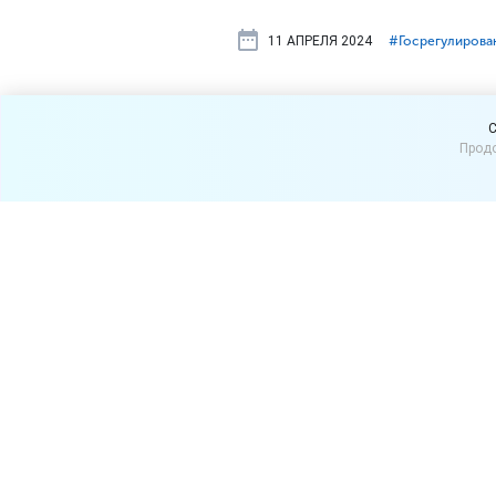
11 АПРЕЛЯ 2024
#⁣Госрегулирова
Сумму бесп
C
Продо
увеличат до
Центральный Банк России
Систему быстрых платеже
С 1 мая 2024 года перевод
будет до 30 млн рублей в 
останется прежним – 100 0
В Центральном банке напом
суммы перевода, но не боле
Еще одно новшество – отм