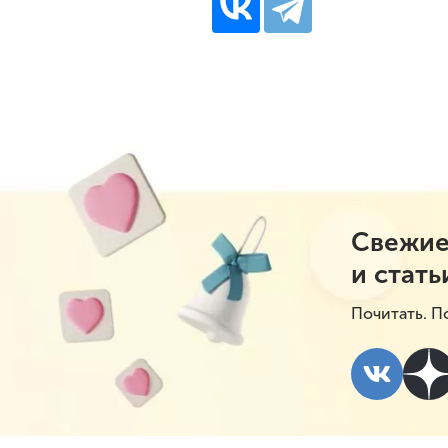
Свежие
и стать
Почитать. П