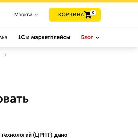
0
Москва
КОРЗИНА
вка
1С и маркетплейсы
Блог
нах
овать
 технологий (ЦРПТ) дано