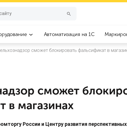
орудование
Автоматизация на 1С
Маркиро
ельхознадзор сможет блокировать фальсификат в магази
надзор сможет блокир
т в магазинах
омторгу России и Центру развития перспективных