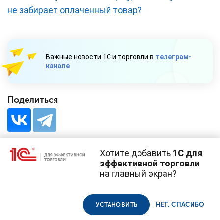
не забирает оплаченный товар?
Важные новости 1С и торговли в
телеграм-
канале
Поделиться
Хотите добавить
1С для
эффективной торговли
на главный экран?
Cайт использует
cookie-файлы
(файлы с данными о прошлых
посещениях сайта).
Продолжая использовать наш сайт, вы даете согласие на
© 1С, 2026. Все права защищены
использование файлов cookie в соответствии с
политикой
НЕТ, СПАСИБО
УСТАНОВИТЬ
конфиденциальности
.