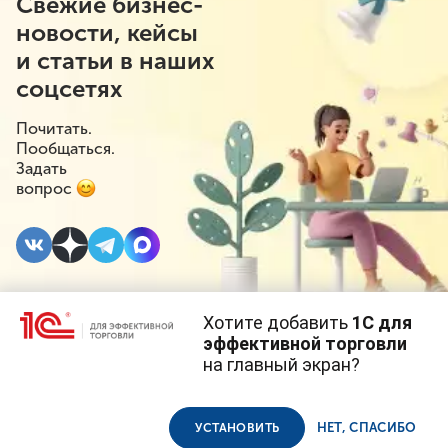
Свежие бизнес-
новости, кейсы
и статьи в наших
соцсетях
Почитать.
Пообщаться.
Задать
вопрос
Хотите добавить
1С для
2 ДЕКАБРЯ 2021
#⁣Инициативы
эффективной торговли
на главный экран?
Минфин предложил
Cайт использует
cookie-файлы
(файлы с данными о прошлых
посещениях сайта).
Продолжая использовать наш сайт, вы даете согласие на
отложить введение
использование файлов cookie в соответствии с
политикой
НЕТ, СПАСИБО
УСТАНОВИТЬ
конфиденциальности
.