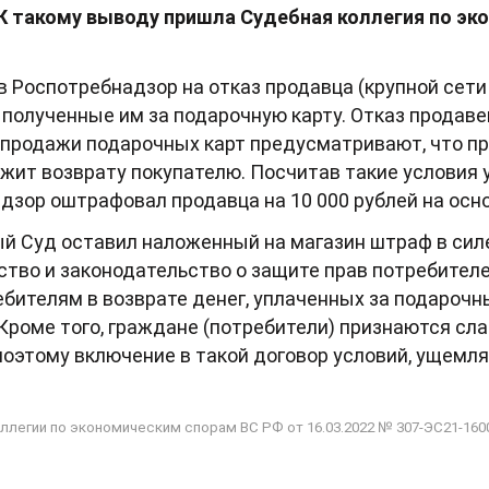
К такому выводу пришла Судебная коллегия по э
 Роспотребнадзор на отказ продавца (крупной сет
, полученные им за подарочную карту. Отказ прода
продажи подарочных карт предусматривают, что пр
лежит возврату покупателю. Посчитав такие услови
зор оштрафовал продавца на 10 000 рублей на основ
й Суд оставил наложенный на магазин штраф в силе
ство и законодательство о защите прав потребите
ителям в возврате денег, уплаченных за подарочные
Кроме того, граждане (потребители) признаются сл
поэтому включение в такой договор условий, ущемля
легии по экономическим спорам ВС РФ от 16.03.2022 № 307-ЭС21-1600