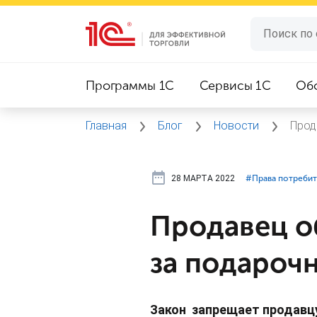
Программы 1C
Сервисы 1C
Об
Главная
Блог
Новости
Прод
28 МАРТА 2022
#⁣Права потреби
Продавец о
за подароч
Закон запрещает продавц