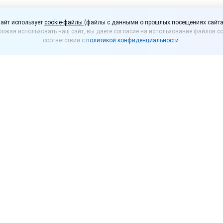
чали прием заявок на 
айт использует
cookie-файлы
(файлы с данными о прошлых посещениях сайта
лжая использовать наш сайт, вы даете согласие на использование файлов co
соответствии с
политикой конфиденциальности
.
скве начался прием заявок на получение грантов н
ить гранты могут столичные предприниматели, от
022 года. Из бюджета города Москвы на эти цели 
олучить гранты могут предприниматели, которые с 
рого питания (фастфуд) в сегменте недорогих кафе 
тель должен быть зарегистрирован в качестве юрид
мателя не менее 12 месяцев до подачи заявки.
ом деятельности у предпринимателя должен быть о
ресторанов и услуги по доставке продуктов питания;
ь ресторанов и кафе с полным ресторанным обслужи