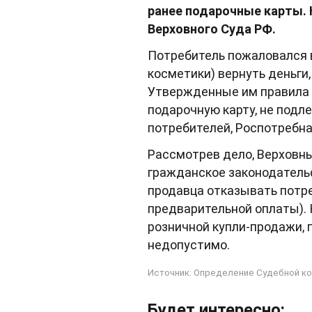
ранее подарочные карты. 
Верховного Суда РФ.
Потребитель пожаловался в
косметики) вернуть деньги
Утвержденные им правила 
подарочную карту, не под
потребителей, Роспотребнад
Рассмотрев дело, Верховны
гражданское законодатель
продавца отказывать потреб
предварительной оплаты). 
розничной купли-продажи, 
недопустимо.
Источник: Определение Судебной кол
Будет интересно: