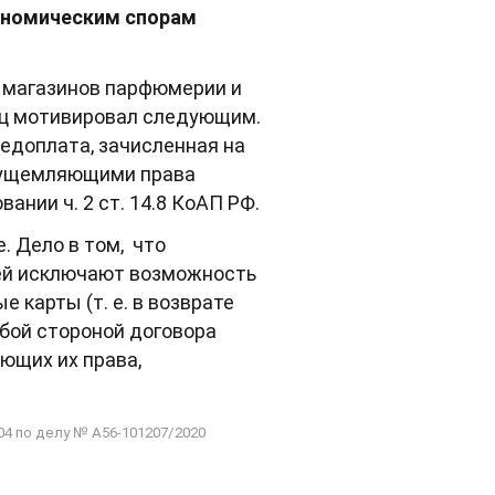
кономическим спорам
и магазинов парфюмерии и
вец мотивировал следующим.
едоплата, зачисленная на
я ущемляющими права
ании ч. 2 ст. 14.8 КоАП РФ.
. Дело в том, что
лей исключают возможность
 карты (т. е. в возврате
абой стороной договора
ющих их права,
4 по делу № А56-101207/2020