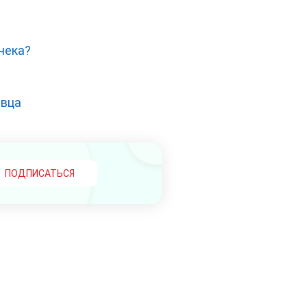
и
чека?
авца
ПОДПИСАТЬСЯ