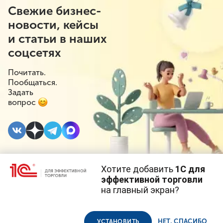
Свежие бизнес-
новости, кейсы
и статьи в наших
соцсетях
Почитать.
Пообщаться.
Задать
вопрос
Хотите добавить
1С для
18 ФЕВРАЛЯ 2020
эффективной торговли
на главный экран?
Новый интернет-курс
Cайт использует
cookie-файлы
(файлы с данными о прошлых
посещениях сайта).
Продолжая использовать наш сайт, вы даете согласие на
«Производственный
использование файлов cookie в соответствии с
политикой
НЕТ, СПАСИБО
УСТАНОВИТЬ