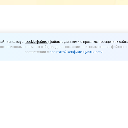
сит уравнять комиссию
айт использует
cookie-файлы
(файлы с данными о прошлых посещениях сайта
лжая использовать наш сайт, вы даете согласие на использование файлов co
соответствии с
политикой конфиденциальности
.
ьная служба обсуждала с Ассоциацией малоформ
инга для продавцов малого и среднего предприни
о 3 процентов. Поэтому ассоциация предложила Ф
тарифы для обслуживания пластиковых карт в тор
и на продукты.
ми розничная торговля использует банковские карт
ервый способ самый популярный, картами оплачиваю
в на эквайринг примерно в пять раз больше, чем р