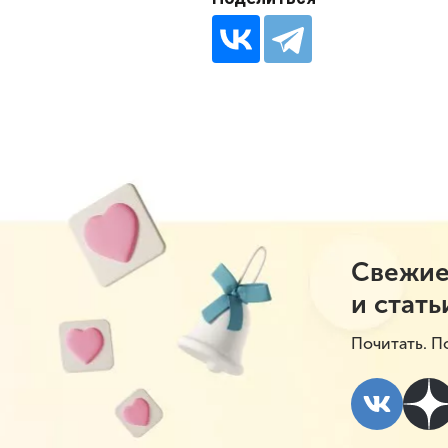
Свежие
и стать
Почитать. П