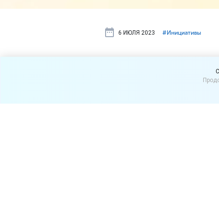
6 ИЮЛЯ 2023
#⁣Инициативы
Ритейл про
C
Продо
эквайринг
Федеральная антимонопол
высокой стоимости эквайр
нему колеблются от 1,5 д
законодательства единые 
позволит расширить скидк
Для расчетов с покупателя
быстрых платежей (СБП). П
При этом расходы продавцо