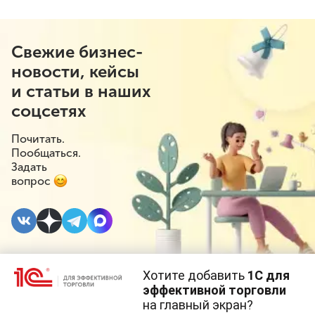
Свежие бизнес-
новости, кейсы
и статьи в наших
соцсетях
Почитать.
Пообщаться.
Задать
вопрос
Хотите добавить
1С для
4 ИЮЛЯ 2023
#⁣Маркировка
эффективной торговли
на главный экран?
Cайт использует
cookie-файлы
(файлы с данными о прошлых