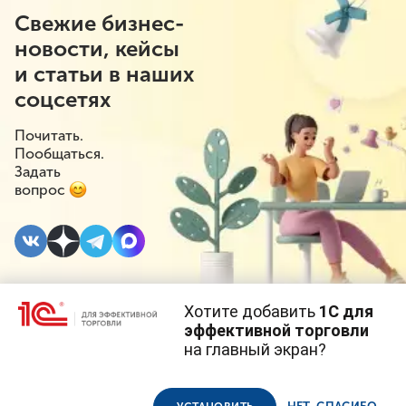
Свежие бизнес-
новости, кейсы
и статьи в наших
соцсетях
Почитать.
Пообщаться.
Задать
вопрос
Хотите добавить
1С для
6 ИЮЛЯ 2022
#⁣Оптовая торговля
эффективной торговли
на главный экран?
Импортная свинина
Cайт использует
cookie-файлы
(файлы с данными о прошлых
посещениях сайта).
Продолжая использовать наш сайт, вы даете согласие на
вновь будет облагаться
использование файлов cookie в соответствии с
политикой