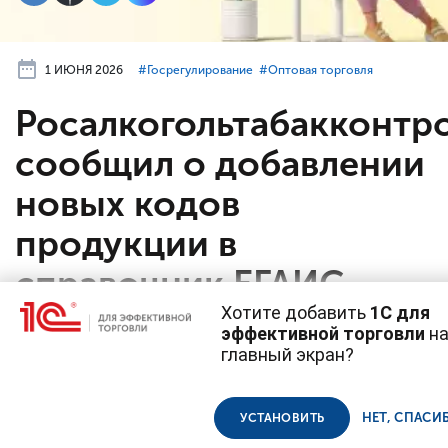
1 ИЮНЯ 2026
#⁣Госрегулирование
#⁣Оптовая торговля
Росалкогольтабакконтр
сообщил о добавлении
новых кодов
продукции в
справочник ЕГАИС
Хотите добавить
1С для
На сайте ведомства опубликовано
эффективной торговли
н
главный экран?
информационное сообщение
Cайт использует
cookie-файлы
(файлы с данными о прошлых посещениях
для производителей и импортеров
сайта).
алкогольной продукции. В Общероссийский
Продолжая использовать наш сайт, вы даете согласие на использование
НЕТ, СПАСИ
УСТАНОВИТЬ
файлов cookie в соответствии с
политикой конфиденциальности
.
классификатор продукции по видам