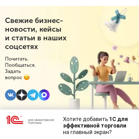
Свежие бизнес-
новости, кейсы
и статьи в наших
соцсетях
Почитать.
Пообщаться.
Задать
вопрос
Хотите добавить
1С для
13 ДЕКАБРЯ 2023
#⁣Госрегулирование
эффективной торговли
на главный экран?
Расширен перечень
Cайт использует
cookie-файлы
(файлы с данными о прошлых
посещениях сайта).