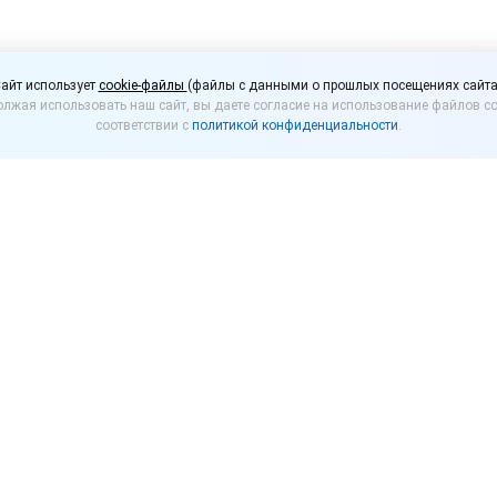
едним предприятиям п
айт использует
cookie-файлы
(файлы с данными о прошлых посещениях сайта
лжая использовать наш сайт, вы даете согласие на использование файлов co
ные кредиты на выплат
соответствии с
политикой конфиденциальности
.
 и средним предприятиям беспроцентные кредиты
ом на заседании правительственной комиссии по 
ельства заявил премьер-министр РФ Михаил Мишус
тил: «Мы планируем предоставить малым и средним
дукт. Это беспроцентный заем на неотложные нужд
 сотрудникам».
реализации данной меры будет запущена программа 
ринимателей. «Ставлю задачу, чтобы первые предп
неделе. Главное условие такого кредитования – эт
 необоснованные увольнения, то, соответственно, п