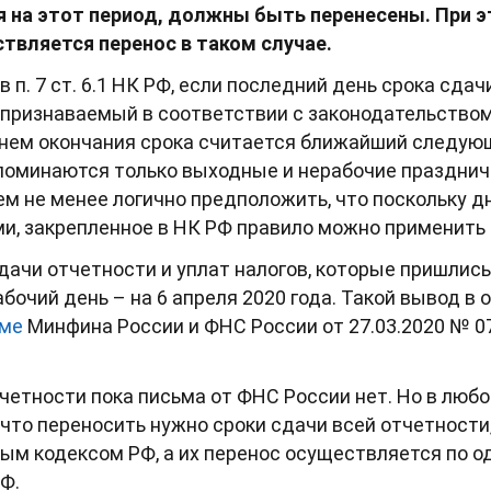
я на этот период, должны быть перенесены. При 
ствляется перенос в таком случае.
в п. 7 ст. 6.1 НК РФ, если последний день срока сда
, признаваемый в соответствии с законодательство
нем окончания срока считается ближайший следующ
упоминаются только выходные и нерабочие празднич
м не менее логично предположить, что поскольку дн
и, закрепленное в НК РФ правило можно применить к
дачи отчетности и уплат налогов, которые пришлись
бочий день – на 6 апреля 2020 года. Такой вывод в
ьме
Минфина России и ФНС России от 27.03.2020 № 0
четности пока письма от ФНС России нет. Но в любо
 что переносить нужно сроки сдачи всей отчетности,
ым кодексом РФ, а их перенос осуществляется по о
Ф.