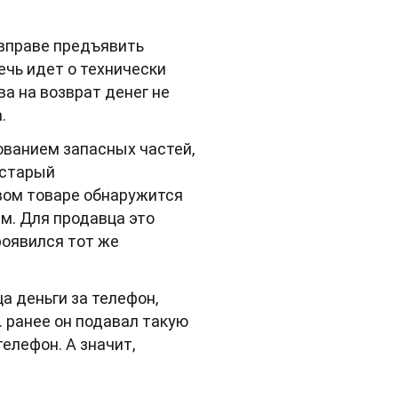
 вправе предъявить
ечь идет о технически
ва на возврат денег не
.
ованием запасных частей,
 старый
овом товаре обнаружится
ым. Для продавца это
роявился тот же
а деньги за телефон,
. ранее он подавал такую
елефон. А значит,