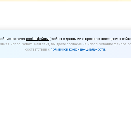
 вебинар «Планирован
айт использует
cookie-файлы
(файлы с данными о прошлых посещениях сайта
лжая использовать наш сайт, вы даете согласие на использование файлов co
еса в реалиях 2020 год
соответствии с
политикой конфиденциальности
.
ение нашей фирмой»
)
с 11:00 до 12:30 по московскому времени
фирма
«
я малого бизнеса в реалиях 2020 года с 1С:УНФ». 
аров «Управляйте бизнесом на основании цифр» в
обственников малого бизнеса. Расскажем, как план
у в новых условиях. На практических примерах расс