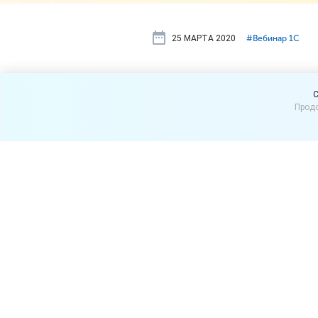
25 МАРТА 2020
#⁣Вебинар 1С
Бесплатный
C
Продо
малого бизн
«1С:Управл
14 апреля 2020 г. (вторник
вебинар «Планирование дл
продолжением серии вебин
фирмой.
Вебинар подготовлен для с
развиваться малому бизнес