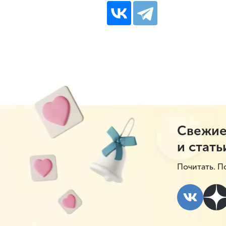
Свежие
и стать
Почитать. П