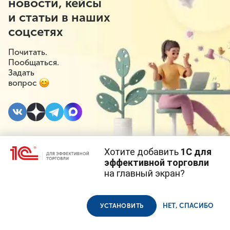
новости, кейсы
и статьи в наших
соцсетях
Почитать.
Пообщаться.
Задать
вопрос
Хотите добавить
1С для
25 МАРТА 2020
эффективной торговли
на главный экран?
В Москве закрыли все
Cайт использует
cookie-файлы
(файлы с данными о прошлых
посещениях сайта).
Продолжая использовать наш сайт, вы даете согласие на
фитнес-центры,
использование файлов cookie в соответствии с
политикой
НЕТ, СПАСИБО
УСТАНОВИТЬ
конфиденциальности
.
бассейны и аквапарки