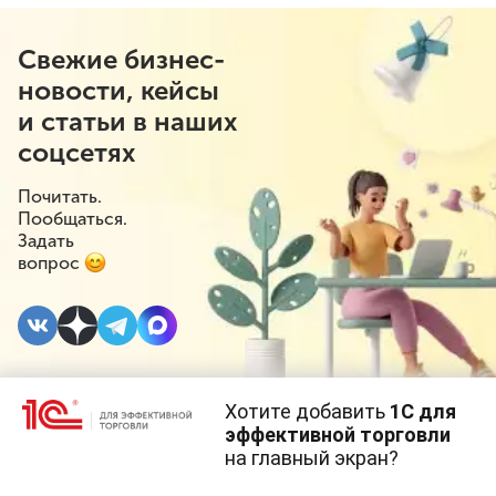
Свежие бизнес-
новости, кейсы
и статьи в наших
соцсетях
Почитать.
Пообщаться.
Задать
вопрос
Хотите добавить
1С для
26 МАРТА 2024
#⁣Инициативы
эффективной торговли
на главный экран?
В России могут
Cайт использует
cookie-файлы
(файлы с данными о прошлых
посещениях сайта).