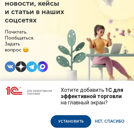
новости, кейсы
и статьи в наших
соцсетях
Почитать.
Пообщаться.
Задать
вопрос
Хотите добавить
1С для
12 ОКТЯБРЯ 2020
эффективной торговли
на главный экран?
С 2021 года
Cайт использует
cookie-файлы
(файлы с данными о прошлых
посещениях сайта).
Продолжая использовать наш сайт, вы даете согласие на
ресторанам запретят
использование файлов cookie в соответствии с
политикой
НЕТ, СПАСИБО
УСТАНОВИТЬ
конфиденциальности
.
включать чаевые в чек