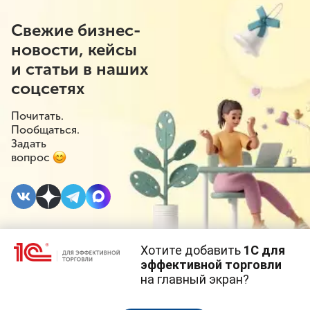
Свежие бизнес-
новости, кейсы
и статьи в наших
соцсетях
Почитать.
Пообщаться.
Задать
вопрос
Хотите добавить
1С для
4 МАРТА 2020
#⁣Маркировка
эффективной торговли
на главный экран?
Внедрение
Cайт использует
cookie-файлы
(файлы с данными о прошлых
посещениях сайта).
Продолжая использовать наш сайт, вы даете согласие на