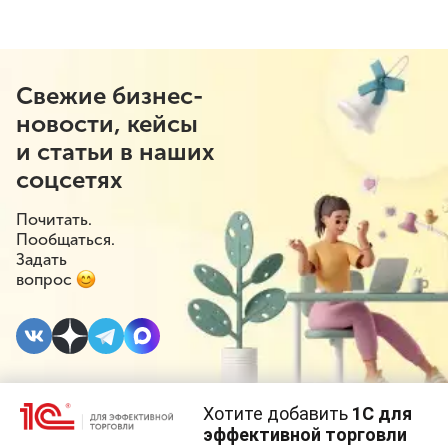
Свежие бизнес-
новости, кейсы
и статьи в наших
соцсетях
Почитать.
Пообщаться.
Задать
вопрос
Хотите добавить
1С для
27 ФЕВРАЛЯ 2025
#⁣Новое в 1С
#⁣1С:Розница
эффективной торговли