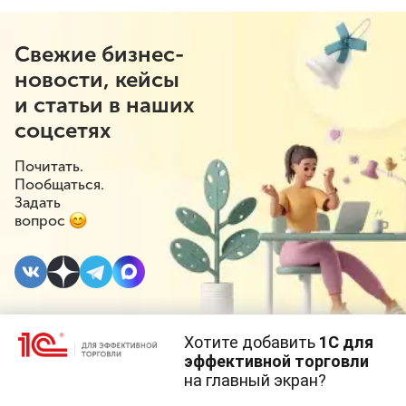
Свежие бизнес-
новости, кейсы
и статьи в наших
соцсетях
Почитать.
Пообщаться.
Задать
вопрос
Хотите добавить
1С для
11 МАРТА 2025
#⁣Новое в 1С
#⁣1С:УТ
эффективной торговли
на главный экран?
Новое в
Cайт использует
cookie-файлы
(файлы с данными о прошлых
посещениях сайта).