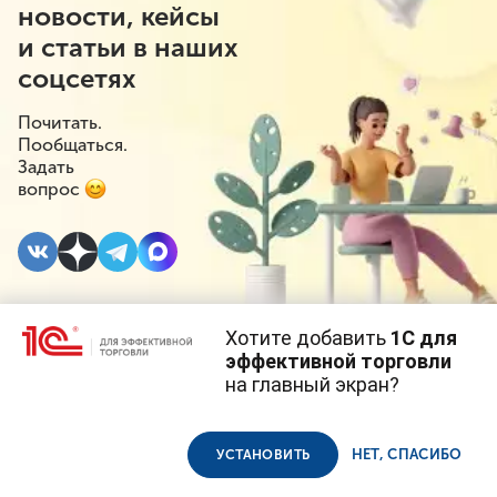
новости, кейсы
и статьи в наших
соцсетях
Почитать.
Пообщаться.
Задать
вопрос
Хотите добавить
1С для
25 АПРЕЛЯ 2025
#⁣Инициативы
#⁣Госрегулирование
эффективной торговли
на главный экран?
На ценниках может
Cайт использует
cookie-файлы
(файлы с данными о прошлых
посещениях сайта).
Продолжая использовать наш сайт, вы даете согласие на
появиться информация
использование файлов cookie в соответствии с
политикой
НЕТ, СПАСИБО
УСТАНОВИТЬ
конфиденциальности
.
о торговой накрутке