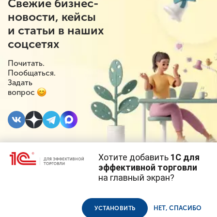
Свежие бизнес-
новости, кейсы
и статьи в наших
соцсетях
Почитать.
Пообщаться.
Задать
вопрос
Хотите добавить
1С для
22 МАРТА 2021
эффективной торговли
на главный экран?
Может ли информация
Cайт использует
cookie-файлы
(файлы с данными о прошлых
посещениях сайта).
Продолжая использовать наш сайт, вы даете согласие на
для потребителя
использование файлов cookie в соответствии с
политикой
НЕТ, СПАСИБО
УСТАНОВИТЬ
конфиденциальности
.