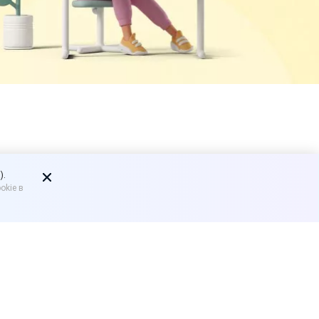
 не
).
okie в
помощи от государства.
з в выплатах из-за
20 году субсидий