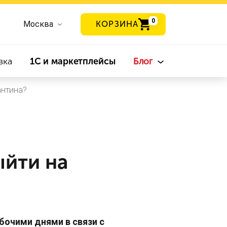
0
Москва
КОРЗИНА
вка
1С и маркетплейсы
Блог
антина?
ыйти на
абочими днями в связи с