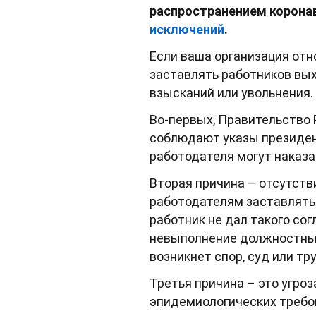
распространением коронав
исключений
.
Если ваша организация отно
заставлять работников вых
взысканий или увольнения.
Во-первых, Правительство 
соблюдают указы президент
работодателя могут наказ
Вторая причина – отсутств
работодателям заставлять 
работник не дал такого сог
невыполнение должностных 
возникнет спор, суд или тр
Третья причина – это угро
эпидемиологических требов