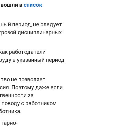
е вошли в
список
нный период, не следует
угрозой дисциплинарных
 как работодатели
руду в указанный период
ство не позволяет
асия. Поэтому даже если
ственности за
у поводу с работником
ботника.
итарно-