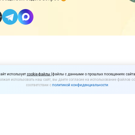
по налогам? Госпомощь
айт использует
cookie-файлы
(файлы с данными о прошлых посещениях сайта
лжая использовать наш сайт, вы даете согласие на использование файлов co
соответствии с
политикой конфиденциальности
.
ая 2020 года сервис по получению безвозмездной 
 малого и среднего бизнеса рискуют получить отка
ства РФ утверждены Правила предоставления в 20