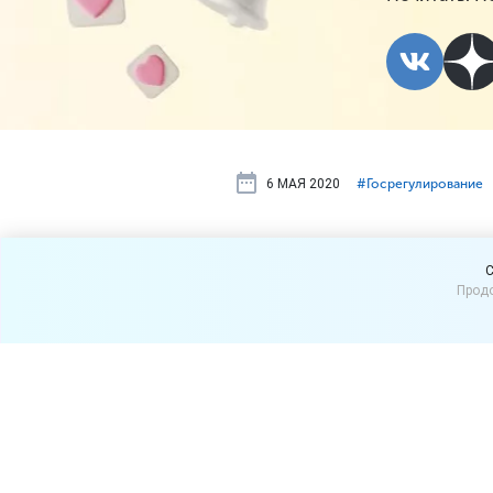
6 МАЯ 2020
#⁣Госрегулирование
Есть долги 
C
Продо
положена!
ФНС России запустила 1 м
Однако часть предприятий
долгов по налогам.
Постановлением Правитель