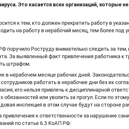
ируса. Это касается всех организаций, которые н
сится к тем, кто должен прекратить работу в указа
одить на работу в нерабочий месяц, тем более под 
РФ поручило Роструду внимательно следить за тем,
а. За выявленный факт привлечения работника к т
ать штрафом.
ие в нерабочем месяце рабочих дней. Законодатель
сотрудников работать в нерабочие дни без их согл
ласия, его нельзя привлечь к дисциплинарной ответ
обязанностей или уволить за прогул. Если по этом
удовая инспекция в этом случае будут на стороне ра
за привлечения к ответственности за нарушение сан
аний по статье 6.3 КоАП РФ.