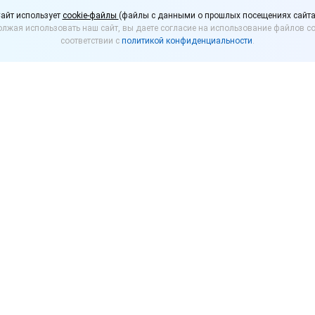
тели не являются рекл
айт использует
cookie-файлы
(файлы с данными о прошлых посещениях сайта
лжая использовать наш сайт, вы даете согласие на использование файлов co
зрешения на установку
соответствии с
политикой конфиденциальности
.
на непосредственно в месте нахождения предприят
иальными клиентами, такая конструкция не являетс
е обозначения, не совпадающие с наименованием 
аких конструкций не нужно.
 адресованная неопределенному кругу лиц и направ
ирования, формирование и поддержание интереса к
ки, щиты, флаги, растяжки и т.д.), содержащие рек
 рекламных конструкций возможна только при налич
о самоуправления. Если рекламная конструкция ус
разрешения на её установку истек, орган местного 
онтаже такой конструкции. Владелец рекламной кон