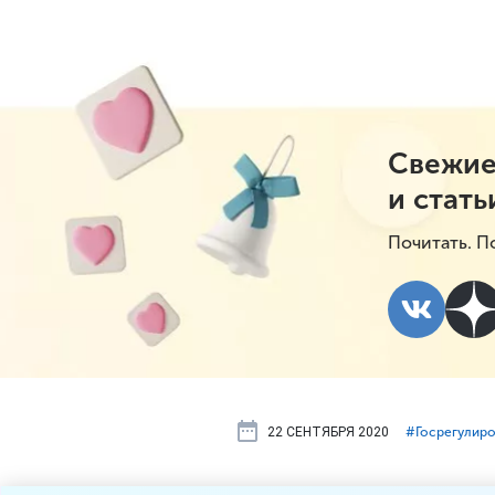
Свежие
и стать
Почитать. П
22 СЕНТЯБРЯ 2020
#⁣Госрегулир