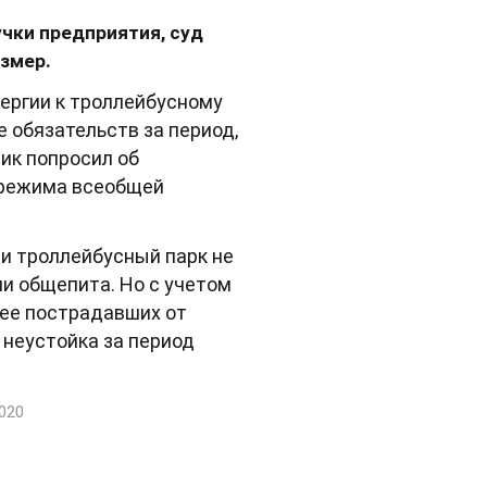
чки предприятия, суд
азмер.
ергии к троллейбусному
е обязательств за период,
ик попросил об
м режима всеобщей
ии троллейбусный парк не
ми общепита. Но с учетом
лее пострадавших от
 неустойка за период
020