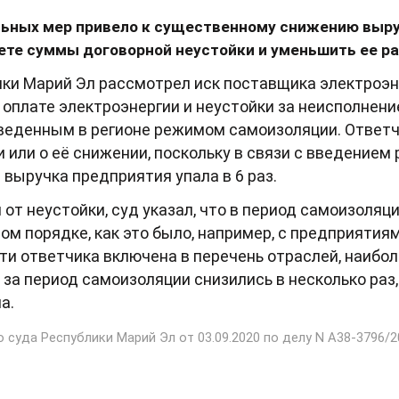
льных мер привело к существенному снижению выру
ете суммы договорной неустойки и уменьшить ее р
ки Марий Эл рассмотрел иск поставщика электроэн
 оплате электроэнергии и неустойки за неисполнени
введенным в регионе режимом самоизоляции. Ответч
 или о её снижении, поскольку в связи с введение
 выручка предприятия упала в 6 раз.
от неустойки, суд указал, что в период самоизоляц
ом порядке, как это было, например, с предприятия
сти ответчика включена в перечень отраслей, наибо
 за период самоизоляции снизились в несколько раз,
а.
суда Республики Марий Эл от 03.09.2020 по делу N А38-3796/2