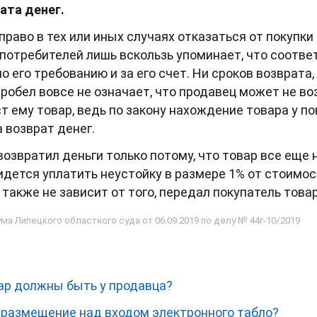
ата денег.
раво в тех или иных случаях отказаться от покупки
в потребителей лишь вскользь упоминает, что соот
 его требованию и за его счет. Ни сроков возврата, 
пробел вовсе не означает, что продавец может не в
ст ему товар, ведь по закону нахождение товара у по
а возврат денег.
озвратил деньги только потому, что товар все еще н
дется уплатить неустойку в размере 1% от стоимос
также не зависит от того, передал покупатель товар
 Липецкого областного суда от 06.09.2019 по делу № 44г-10/2019
ар должны быть у продавца?
 размещение над входом электронного табло?