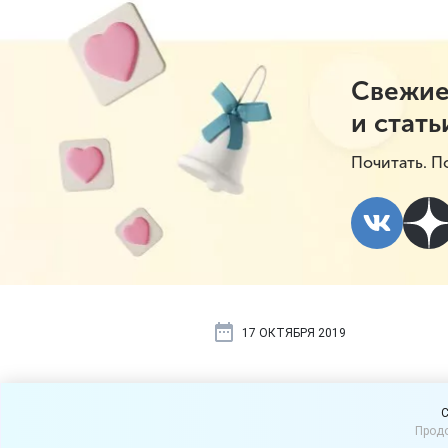
Свежие
и стать
Почитать. П
17 ОКТЯБРЯ 2019
Муниципали
C
Продо