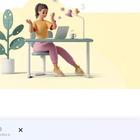
инимателям
).
okie в