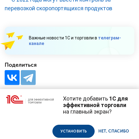
перевозкой скоропортящихся продуктов
Важные новости 1С и торговли в
телеграм-
канале
Поделиться
Хотите добавить
1С для
эффективной торговли
на главный экран?
Cайт использует
cookie-файлы
(файлы с данными о прошлых
посещениях сайта).
Продолжая использовать наш сайт, вы даете согласие на
© 1С, 2026. Все права защищены
использование файлов cookie в соответствии с
политикой
НЕТ, СПАСИБО
УСТАНОВИТЬ
конфиденциальности
.