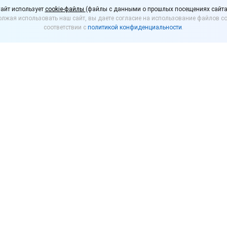
сы и продавцы принял
айт использует
cookie-файлы
(файлы с данными о прошлых посещениях сайта
лжая использовать наш сайт, вы даете согласие на использование файлов co
ровании
соответствии с
политикой конфиденциальности
.
ла» российские маркетплейсы и продавцы подписа
ент устанавливает взаимные права и обязанности
е принципы взаимодействия продавцов и онлайн-п
ном заявлении сторон, подписавших документ, ста
ми товаров упорядочивают целый ряд процессов, ко
о времени. Включенные в стандарт правила сотруд
збегать спорных ситуаций, а если они уже возникли 
Документ позволяет обеспечить предсказуемость д
о приведет к возможности сторон лучше прогнозиро
аны условия изменения оферты. Например, маркетпл
договоре не менее чем за две недели. Это даст про