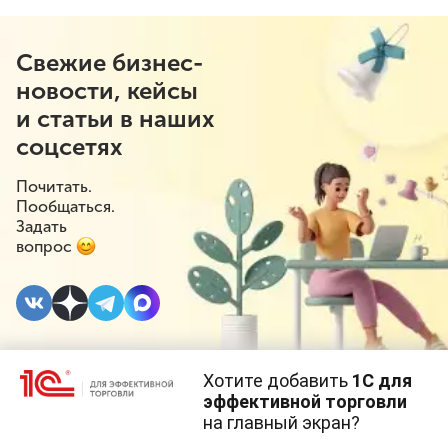
Свежие бизнес-
новости, кейсы
и статьи в наших
соцсетях
Почитать.
Пообщаться.
Задать
вопрос
Хотите добавить
1С для
31 МАРТА 2021
#⁣Госрегулирование
эффективной торговли
на главный экран?
Оформить субсидию
Cайт использует
cookie-файлы
(файлы с данными о прошлых
посещениях сайта).