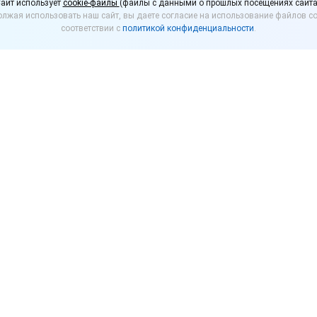
айт использует
cookie-файлы
(файлы с данными о прошлых посещениях сайта
лжая использовать наш сайт, вы даете согласие на использование файлов co
идкости для них
соответствии с
политикой конфиденциальности
.
сийской Федерации приняла во втором и третьем 
023 года ставки акцизов на сигареты, папиросы, т
 сигарет (вейпов). Вместе с тем акциз на сами в
и акцизов составят
:
31 декабря 2023 года – 20 руб. за миллилитр жидкости
 9 016 руб. соответственно;
 9 377 руб. соответственно.
ты и папиросы составят
:
31 декабря 2023 года – 2 603 руб. за 1 000 штук + 16
 розничной цены, но не менее 3 536 руб.;