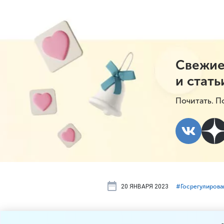
Свежие
и стать
Почитать. П
20 ЯНВАРЯ 2023
#⁣Госрегулирова
Госдума отм