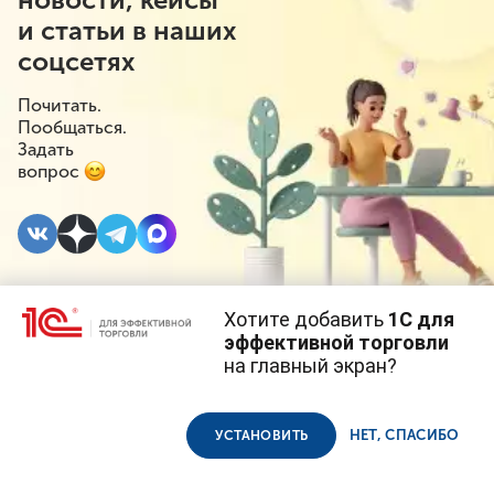
и статьи в наших
соцсетях
Почитать.
Пообщаться.
Задать
вопрос
Хотите добавить
1С для
13 АВГУСТА 2019
эффективной торговли
на главный экран?
Товар с браком:
Cайт использует
cookie-файлы
(файлы с данными о прошлых
посещениях сайта).
Продолжая использовать наш сайт, вы даете согласие на
ремонтировать или
использование файлов cookie в соответствии с
политикой
НЕТ, СПАСИБО
УСТАНОВИТЬ
конфиденциальности
.
возвращать деньги?