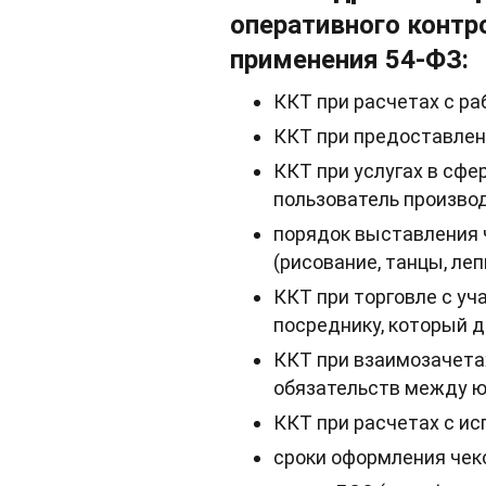
оперативного контр
применения 54-ФЗ:
ККТ при расчетах с ра
ККТ при предоставлени
ККТ при услугах в сфе
пользователь производ
порядок выставления ч
(рисование, танцы, лепка 
ККТ при торговле с уч
посреднику, который д
ККТ при взаимозачетах
обязательств между ю
ККТ при расчетах с и
сроки оформления чеко