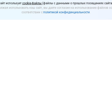
айт использует
cookie-файлы
(файлы с данными о прошлых посещениях сайта
лжая использовать наш сайт, вы даете согласие на использование файлов co
олочной продукции
соответствии с
политикой конфиденциальности
.
удобства покупателей продавцы обязаны визуально 
кцию из натуральных ингредиентов животного прои
ми жира. В Управлении Роспотребнадзора по Респу
 первых двух недель контролеры знакомили продавц
роверить их соблюдение. В случае выявления нару
етям и магазинам следует быть начеку – проверки 
ляцией «Самозанятость: плюсы и минусы». Москва, 4