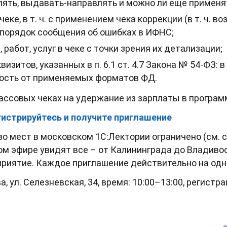
лять, выдавать-направлять и можно ли еще применя
еке, в т. ч. с применением чека коррекции (в т. ч. 
и порядок сообщения об ошибках в ИФНС;
работ, услуг в чеке с точки зрения их детализации;
визитов, указанных в п. 6.1 ст. 4.7 Закона № 54-ФЗ: 
ность от применяемых форматов ФД.
ассовых чеках на удержание из зарплаты в програм
истрируйтесь и п
олучите приглашение
о мест в московском 1С:Лектории ограничено (см. с
м эфире увидят все – от Калининграда до Владиво
приятие. Каждое приглашение действительно на одн
, ул. Селезневская, 34, время: 10:00–13:00, регистра