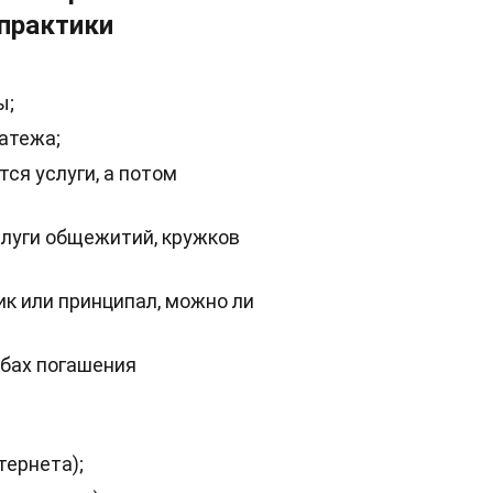
практики
ы;
латежа;
ся услуги, а потом
слуги общежитий, кружков
ик или принципал, можно ли
обах погашения
тернета);