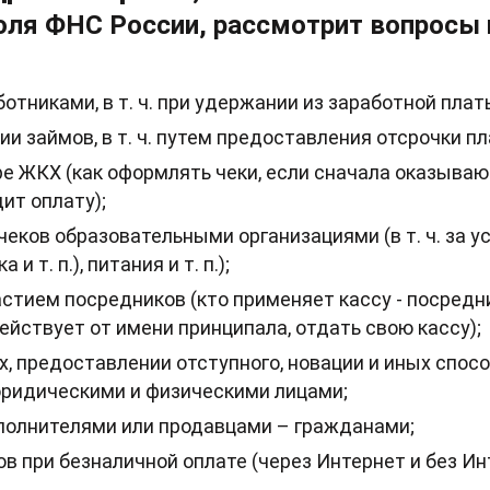
оля ФНС России, рассмотрит вопросы 
ботниками, в т. ч. при удержании из заработной плат
и займов, в т. ч. путем предоставления отсрочки п
ре ЖКХ (как оформлять чеки, если сначала оказывают
ит оплату);
еков образовательными организациями (в т. ч. за у
и т. п.), питания и т. п.);
астием посредников (кто применяет кассу - посредн
ействует от имени принципала, отдать свою кассу);
, предоставлении отступного, новации и иных спос
ридическими и физическими лицами;
сполнителями или продавцами – гражданами;
в при безналичной оплате (через Интернет и без Ин