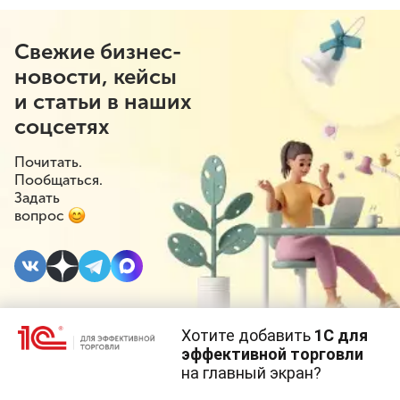
Свежие бизнес-
новости, кейсы
и статьи в наших
соцсетях
Почитать.
Пообщаться.
Задать
вопрос
Хотите добавить
1С для
29 АВГУСТА 2019
#⁣Онлайн-кассы
эффективной торговли
на главный экран?
Могут ли лишить
Cайт использует
cookie-файлы
(файлы с данными о прошлых
посещениях сайта).