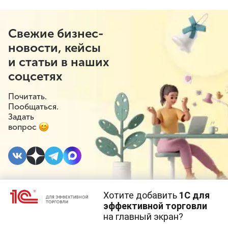
Свежие бизнес-
новости, кейсы
и статьи в наших
соцсетях
Почитать.
Пообщаться.
Задать
вопрос
Хотите добавить
1С для
17 ИЮНЯ 2024
#⁣Госрегулирование
#⁣Розничная торговля
эффективной торговли
на главный экран?
Минимальные цены на
Cайт использует
cookie-файлы
(файлы с данными о прошлых
посещениях сайта).